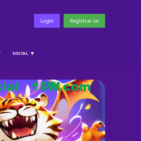
Login
Registrar-se
SOCIAL