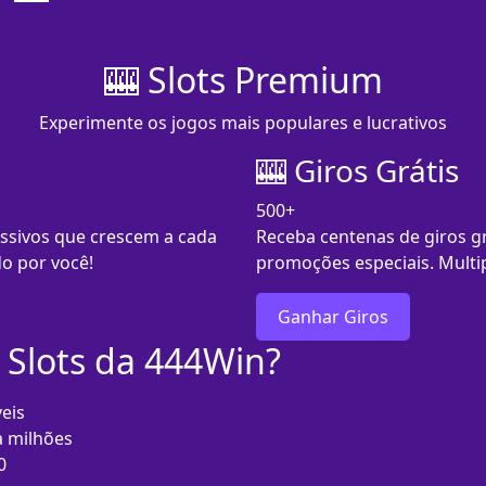
🎰 Slots Premium
Experimente os jogos mais populares e lucrativos
🎰 Giros Grátis
500+
ssivos que crescem a cada
Receba centenas de giros g
o por você!
promoções especiais. Multi
Ganhar Giros
s Slots da 444Win?
veis
a milhões
0