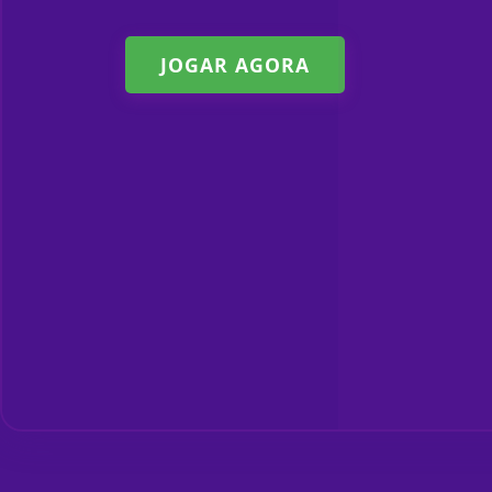
JOGAR AGORA