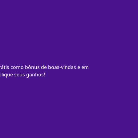
rátis como bônus de boas-vindas e em
plique seus ganhos!