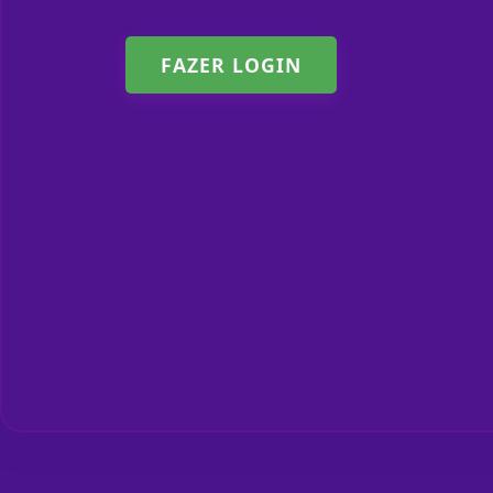
FAZER LOGIN