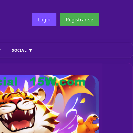
Login
Registrar-se
SOCIAL