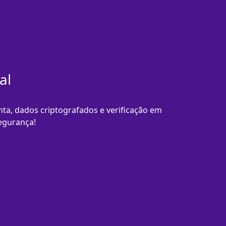
al
ta, dados criptografados e verificação em
egurança!