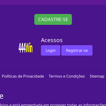
CADASTRE-SE
Acessos
Login
Registrar-se
Políticas de Privacidade
Termos e Condições
Sitemap
de
uários e está empenhada em proteger todas as informações