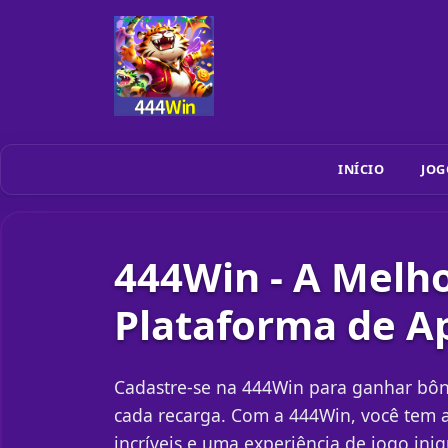
INÍCIO
JOG
444Win - A Melh
Plataforma de A
Cadastre-se na 444Win para ganhar bôn
cada recarga. Com a 444Win, você tem 
incríveis e uma experiência de jogo inig