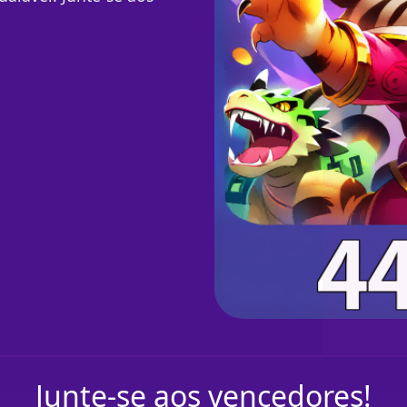
Junte-se aos vencedores!