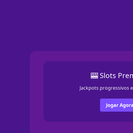
🎰 Slots Pr
Jackpots progressivos e
Jogar Agor